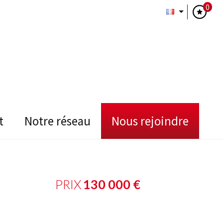
0
t
notre réseau
nous rejoindre
PRIX
130 000
€