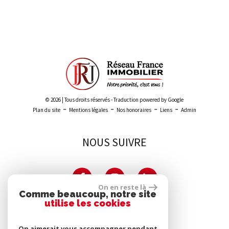
Leaflet
|
©
Maps
|
© OpenStreetMap
Jawg
© 2026 | Tous droits réservés - Traduction powered by Google
-
-
-
-
Plan du site
Mentions légales
Nos honoraires
Liens
Admin
NOUS SUIVRE
On en reste là
Comme beaucoup, notre site
utilise les cookies
PARTENAIRES
On aimerait vous accompagner pendant