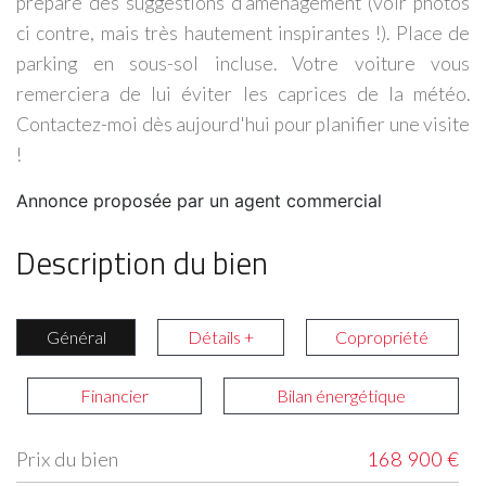
préparé des suggestions d’aménagement (voir photos
ci contre, mais très hautement inspirantes !). Place de
parking en sous-sol incluse. Votre voiture vous
remerciera de lui éviter les caprices de la météo.
Contactez-moi dès aujourd'hui pour planifier une visite
!
Annonce proposée par un agent commercial
Description du bien
Général
Détails +
Copropriété
Financier
Bilan énergétique
Prix du bien
168 900 €
Label
Value