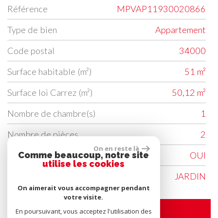
Référence
MPVAP11930020866
Type de bien
Appartement
Code postal
34000
Surface habitable (m²)
51 m²
Surface loi Carrez (m²)
50,12 m²
Nombre de chambre(s)
1
Nombre de pièces
2
On en reste là
Ascenseur
OUI
Comme beaucoup, notre site
utilise les cookies
Vue
JARDIN
On aimerait vous accompagner pendant
votre visite.
En poursuivant, vous acceptez l'utilisation des