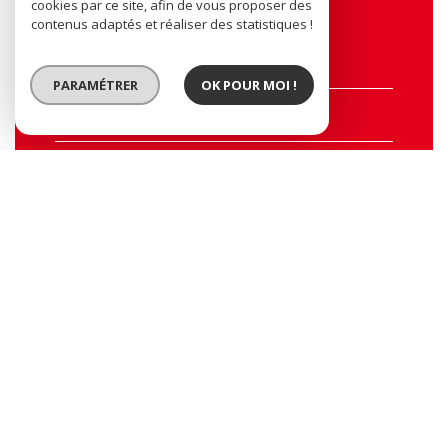
cookies par ce site, afin de vous proposer des
Contacter l'agence
contenus adaptés et réaliser des statistiques !
Nom*
PARAMÉTRER
OK POUR MOI !
E-mail*
Tel
Message*
CONTACTER L'AGENCE
* Champs obligatoires
Nos outils