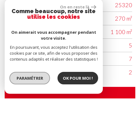
Code postal
25320
On en reste là
Comme beaucoup, notre site
utilise les cookies
Surface habitable (m²)
270 m²
surface terrain
1 100 m²
On aimerait vous accompagner pendant
votre visite.
Nombre de chambre(s)
5
En poursuivant, vous acceptez l'utilisation des
cookies par ce site, afin de vous proposer des
Nombre de pièces
7
contenus adaptés et réaliser des statistiques !
Nombre de niveaux
2
PARAMÉTRER
OK POUR MOI !
Contacter l'agence
Nom*
E-mail*