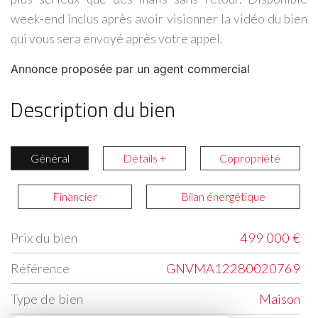
week-end inclus après avoir visionner la vidéo du bien
qui vous sera envoyé après votre appel.
Annonce proposée par un agent commercial
Description du bien
Général
Détails +
Copropriété
Financier
Bilan énergétique
Prix du bien
499 000 €
Label
Value
Référence
GNVMA12280020769
Type de bien
Maison