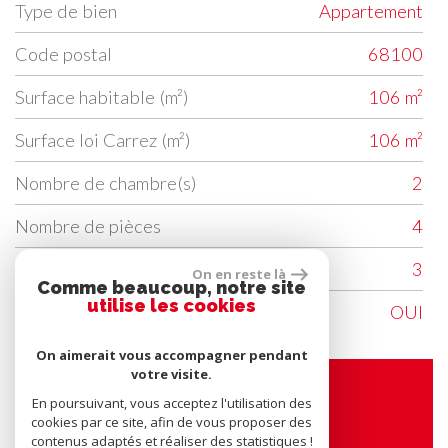
Type de bien
Appartement
Code postal
68100
Surface habitable (m²)
106 m²
Surface loi Carrez (m²)
106 m²
Nombre de chambre(s)
2
Nombre de pièces
4
Etage
3
On en reste là
Comme beaucoup, notre site
utilise les cookies
Ascenseur
OUI
On aimerait vous accompagner pendant
votre visite.
En poursuivant, vous acceptez l'utilisation des
Contacter l'agence
cookies par ce site, afin de vous proposer des
contenus adaptés et réaliser des statistiques !