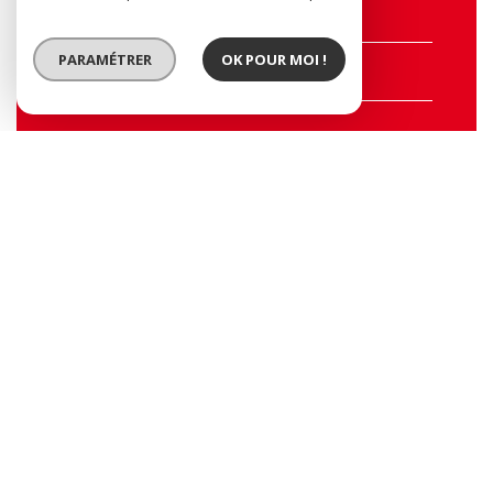
Nom*
PARAMÉTRER
OK POUR MOI !
E-mail*
Tel
Message*
CONTACTER L'AGENCE
* Champs obligatoires
Nos outils