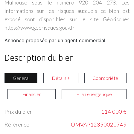
Mulhouse sous le numéro 920 204 278. Les
informations sur les risques auxquels ce bien est
exposé sont disponibles sur le site Géorisques
https://www.georisques.gouv.fr
Annonce proposée par un agent commercial
Description du bien
Général
Détails +
Copropriété
Financier
Bilan énergétique
Prix du bien
114 000 €
Label
Value
Référence
OMVAP12350020749