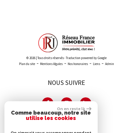
Leaflet
|
©
Maps
|
© OpenStreetMap
Jawg
© 2026 | Tous droits réservés - Traduction powered by Google
-
-
-
-
Plan du site
Mentions légales
Nos honoraires
Liens
Admin
NOUS SUIVRE
On en reste là
Comme beaucoup, notre site
utilise les cookies
PARTENAIRES
On aimerait vous accompagner pendant