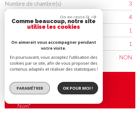
Nombre de chambre(s)
3
Nombre de pièces
4
On en reste là
Comme beaucoup, notre site
utilise les cookies
Etage
1
On aimerait vous accompagner pendant
Nombre de niveaux
1
votre visite.
Ascenseur
NON
En poursuivant, vous acceptez l'utilisation des
cookies par ce site, afin de vous proposer des
contenus adaptés et réaliser des statistiques !
Contacter l'agence
PARAMÉTRER
OK POUR MOI !
Nom*
E-mail*
Tel