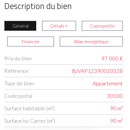
Description du bien
Général
Détails +
Copropriété
Financier
Bilan énergétique
Prix du bien
97 000 €
Label
Value
Référence
BJVAP12390020328
Type de bien
Appartement
Code postal
30100
Surface habitable (m²)
90 m²
Surface loi Carrez (m²)
90 m²