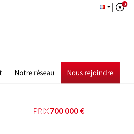
0
t
notre réseau
nous rejoindre
PRIX
700 000
€